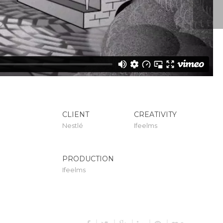
ANIMATION
ACTIVA PAINTLUX
CLIENT
CREATIVITY
Nestlé
Ifeelms
PRODUCTION
Ifeelms