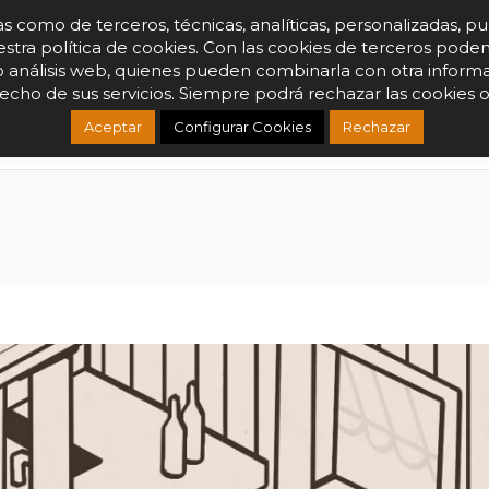
o de terceros, técnicas, analíticas, personalizadas, publicit
estra política de cookies. Con las cookies de terceros pode
 o análisis web, quienes pueden combinarla con otra infor
ELMS
COOK FEELMS
ANIMA FEELMS
WE FEELMS
SERVEIS
R
hecho de sus servicios. Siempre podrá rechazar las cookies o
Aceptar
Configurar Cookies
Rechazar