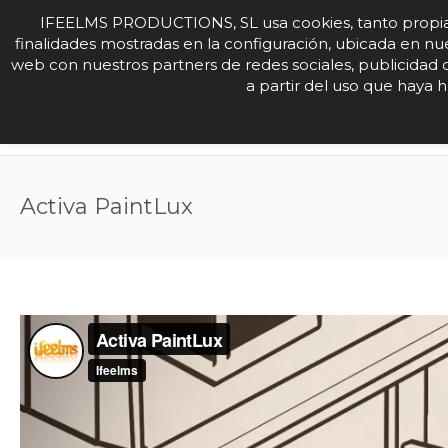
IFEELMS PRODUCTIONS, SL usa cookies, tanto propias com
finalidades mostradas en la configuración, ubicada en nu
web con nuestros partners de redes sociales, publicidad
HOME
BRAND FE
a partir del uso que haya 
Activa PaintLux