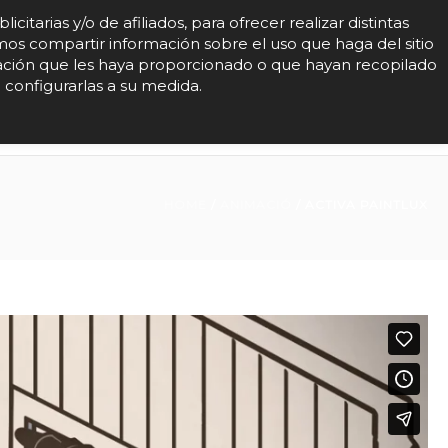
arias y/o de afiliados, para ofrecer realizar distintas
mos compartir información sobre el uso que haga del sitio
mación que les haya proporcionado o que hayan recopilado
EALITZADORS
CONTACTE
 configurarlas a su medida.
HOME
/
ANIMACIÓ
/
ACTIVA PAINTLUX