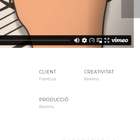
ANIMACIÓ
FLOGOPROFEN
CLIENT
CREATIVITAT
PaintLux
Ifeelms
PRODUCCIÓ
Ifeelms